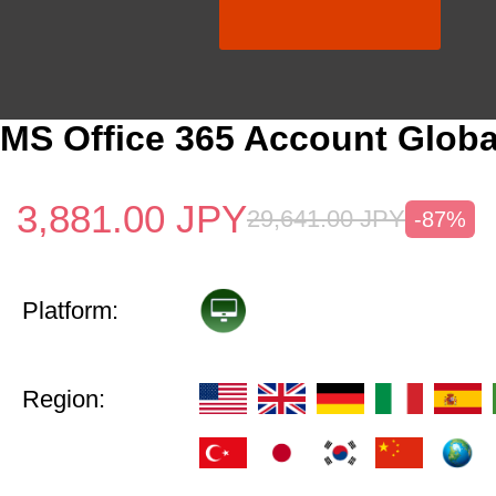
MS Office 365 Account Globa
3,881.00
JPY
29,641.00
JPY
-87%
Platform:
Region: