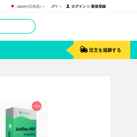
Japan(日本語)
JPY
ログイン
or
新規登録
注文を追跡する
-19%