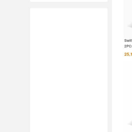
Swif
2PCs
25,