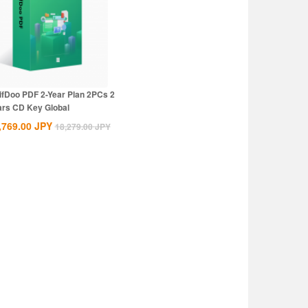
ifDoo PDF 2-Year Plan 2PCs 2
ars CD Key Global
,769.00
JPY
18,279.00
JPY