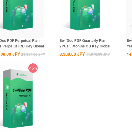
Doo PDF Perpetual Plan
SwifDoo PDF Quarterly Plan
Sw
 Perpetual CD Key Global
2PCs 3 Months CD Key Global
Ye
108.00
JPY
8,309.00
JPY
14
29,357.00
JPY
11,078.00
JPY
-15%