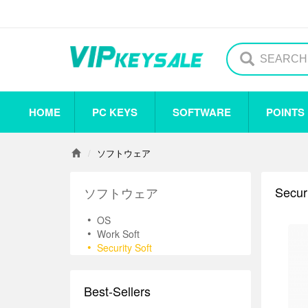
HOME
PC KEYS
SOFTWARE
POINTS
Others
Steam
Origin
Uplay
Antivirus
ソフトウェア
Securi
ソフトウェア
•
OS
•
Work Soft
•
Security Soft
Best-Sellers