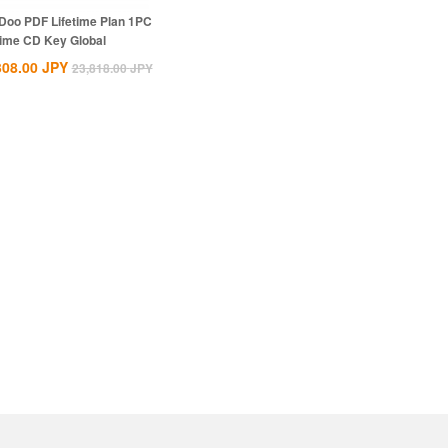
Doo PDF Lifetime Plan 1PC
time CD Key Global
308.00
JPY
23,818.00
JPY